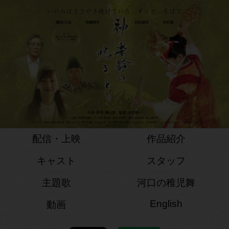
配信・上映
作品紹介
キャスト
スタッフ
主題歌
河口の稚児舞
English
動画